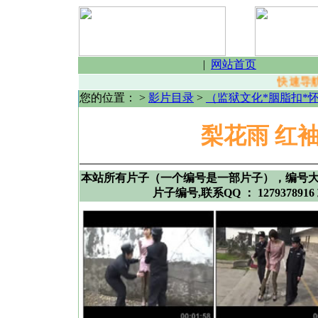
|
网站首页
快速导航
您的位置：
>
影片目录
>
（监狱文化*胭脂扣*
梨花雨 红
本站所有片子（一个编号是一部片子），编号
片子编号,联系QQ ： 1279378916 