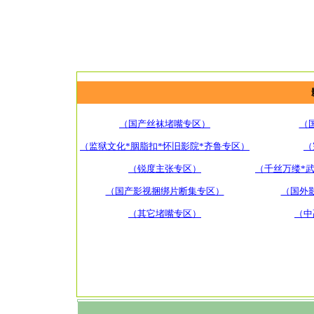
（国产丝袜堵嘴专区）
（
（监狱文化*胭脂扣*怀旧影院*齐鲁专区）
（
（锐度主张专区）
（千丝万缕*
（国产影视捆绑片断集专区）
（国外
（其它堵嘴专区）
（中